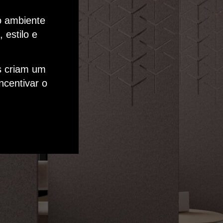
o ambiente
 estilo e
s criam um
ncentivar o