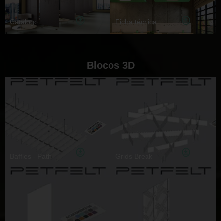
Catálogo
Ficha técnica
Blocos 3D
Baffles - Path
Grids Break