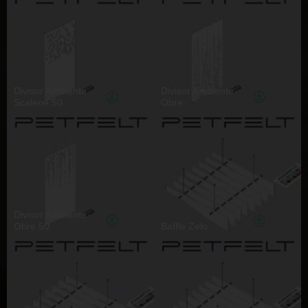
Divisor Ambiente
Divisor Ambiente
Scalene 50
Obre
Divisor Ambiente
Obre 50
Baffle Zelo