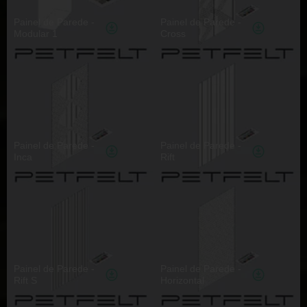
Painel de Parede -
Painel de Parede -
Modular 1
Cross
Painel de Parede -
Painel de Parede -
Inca
Rift
Painel de Parede -
Painel de Parede -
Rift S
Horizontal