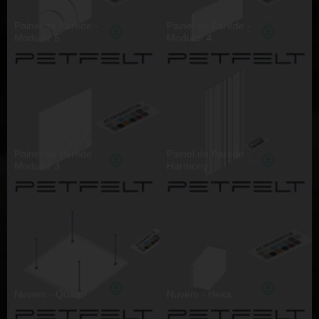
Painel de Parede -
Painel de Parede -
Modular 5
Modular 4
Painel de Parede -
Painel de Parede -
Modular 3
Harmony
Nuvem - Quad
Nuvem - Hexa