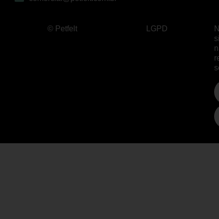
© Petfelt
LGPD
N
s
n
r
s