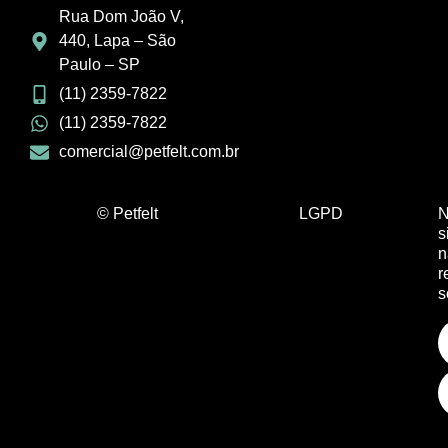
Rua Dom João V,
440, Lapa – São
Paulo – SP
(11) 2359-7822
(11) 2359-7822
comercial@petfelt.com.br
© Petfelt
LGPD
N
s
n
r
s