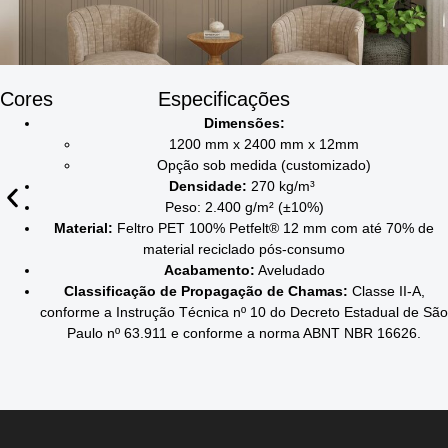
Cores
Especificações
Dimensões:
1200 mm x 2400 mm x 12mm
r
r
r
r
r
r
r
r
r
r
r
r
r
r
r
r
r
r
r
r
r
r
r
Opção sob medida (customizado)
Densidade:
270 kg/m³
P06
P28
P54
P18
P03
P39
P05
P35
P56
P12
P25
P52
P11
P20
P36
P45
P55
P33
P21
Steel
P30
P34
P19
​​Peso: 2.400 g/m² (±10%)
–
–
–
–
–
–
–
–
–
–
–
–
–
–
–
–
–
–
–
–
–
–
Material:
Feltro PET 100% Petfelt® 12 mm com até 70% de
Amêndoa
All
Âmbar
Carmim
Tangerina
Concreto
Areia
Turquesa
Oceano
Grafite
Siena
Kentucky
Lavanda
Pétala
Névoa
Mocca
Pistache
Royal
Ferrugem
Camurça
Musgo
Violet
material reciclado pós-consumo
Black
Acabamento:
Aveludado
Classificação de Propagação de Chamas:
Classe II-A,
conforme a Instrução Técnica nº 10 do Decreto Estadual de São
Paulo nº 63.911 e
conforme a norma ABNT NBR 16626.